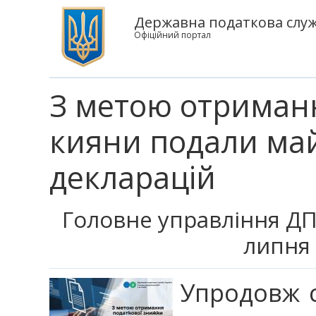
Державна податкова служб
Офіційний портал
З метою отриман
кияни подали май
декларацій
Головне управління ДПС
липня 
Упродовж с