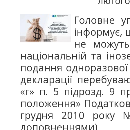
лютого
Головне у
інформує, 
не можуть
національній та іноз
подання одноразової 
декларації перебуваю
«г» п. 5 підрозд. 9 п
положення» Податково
грудня 2010 року №
доповненнями).