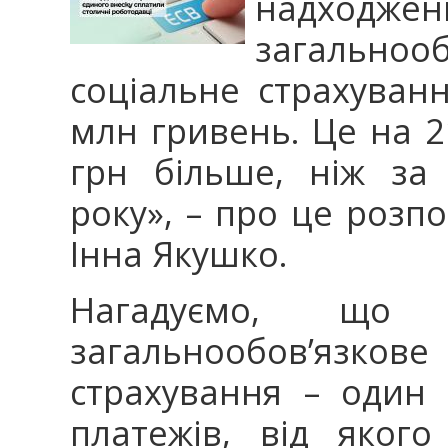
надходже
загально
соціальне страхуван
млн гривень. Це на 2
грн більше, ніж за
року», – про це розп
Інна Якушко.
Нагадуємо, що
загальнообов’язко
страхування – один 
платежів, від яког