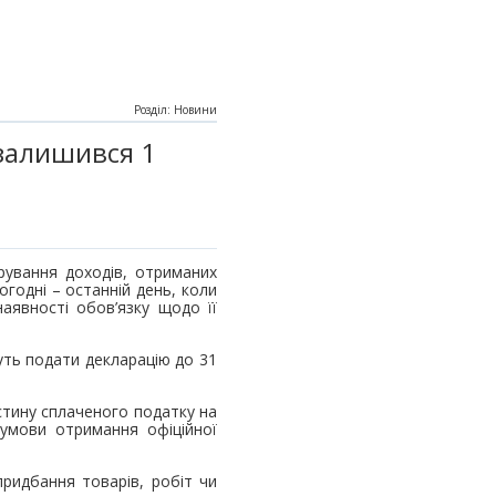
Розділ: Новини
 залишився 1
рування доходів, отриманих
огодні – останній день, коли
аявності обов’язку щодо її
уть подати декларацію до 31
тину сплаченого податку на
 умови отримання офіційної
ридбання товарів, робіт чи