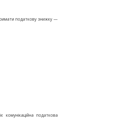
отримати податкову знижку —
іє комунікаційна податкова