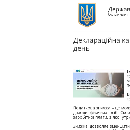
Державн
Офіційний п
Деклараційна ка
день
Г
г
м
п
В
г
Податкова знижка – це мож
доходи фізичних осіб. Ско
заробітної плати, з якої ут
Знижка дозволяє зменшити 