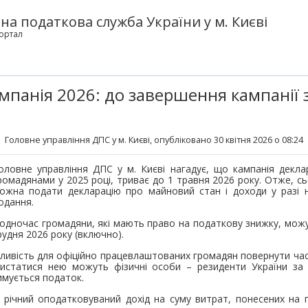
а податкова служба України у м. Києві
ортал
мпанія 2026: до завершення кампанії
Головне управління ДПС у м. Києві
, опубліковано 30 квітня 2026 о 08:24
оловне управління ДПС у м. Києві нагадує, що кампанія декла
ромадянами у 2025 році, триває до 1 травня 2026 року. Отже, сь
ожна подати декларацію про майновий стан і доходи у разі н
одання.
одночас громадяни, які мають право на податкову знижку, мож
рудня 2026 року (включно).
ливість для офіційно працевлаштованих громадян повернути час
ристатися нею можуть фізичні особи – резиденти України за
римується податок.
річний оподатковуваний дохід на суму витрат, понесених на п