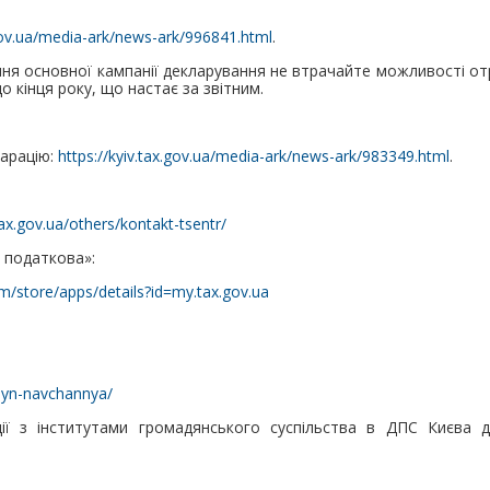
.gov.ua/media-ark/news-ark/996841.html
.
ння основної кампанії декларування не втрачайте можливості 
 кінця року, що настає за звітним.
ларацію:
https://kyiv.tax.gov.ua/media-ark/news-ark/983349.html
.
tax.gov.ua/others/kontakt-tsentr/
 податкова»:
om/store/apps/details?id=my.tax.gov.ua
layn-navchannya/
ії з інститутами громадянського суспільства в ДПС Києва д