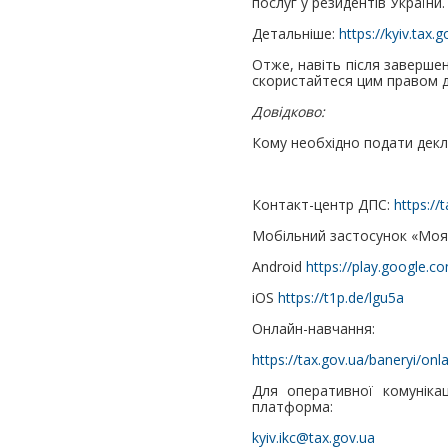
послуг у резидентів України.
Детальніше:
https://kyiv.tax
Отже, навіть після заверше
скористайтеся цим правом до
Довідково:
Кому необхідно подати дек
Контакт-центр ДПС:
https://
Мобільний застосунок «Моя
Android
https://play.google.c
iOS
https://t1p.de/lgu5a
Онлайн-навчання:
https://tax.gov.ua/baneryi/on
Для оперативної комунікац
платформа:
kyiv.ikc@tax.gov.ua