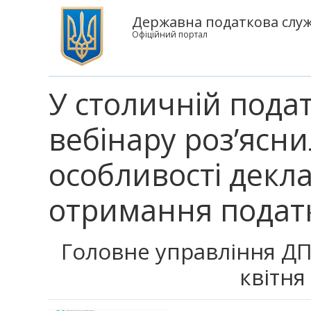
Державна податкова служб
Офіційний портал
У столичній подат
вебінару роз’ясн
особливості декл
отримання подат
Головне управління ДПС
квітня