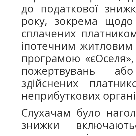
до податкової знижк
року, зокрема щодо
сплачених платником
іпотечним житловим 
програмою «єОселя»,
пожертвувань або
здійснених платник
неприбуткових органі
Слухачам було наго
знижки включають