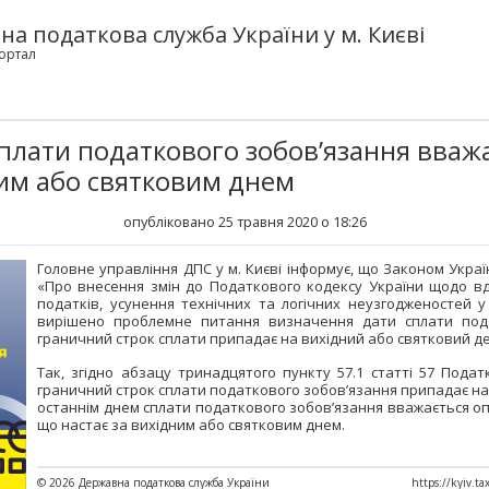
а податкова служба України у м. Києві
ортал
плати податкового зобов’язання вваж
ним або святковим днем
опубліковано 25 травня 2020 о 18:26
Головне управління ДПС у м. Києві інформує, що Законом Україн
«Про внесення змін до Податкового кодексу України щодо вд
податків, усунення технічних та логічних неузгодженостей 
вирішено проблемне питання визначення дати сплати пода
граничний строк сплати припадає на вихідний або святковий д
Так, згідно абзацу тринадцятого пункту 57.1 статті 57 Подат
граничний строк сплати податкового зобов’язання припадає на
останнім днем сплати податкового зобов’язання вважається оп
що настає за вихідним або святковим днем.
© 2026 Державна податкова служба України
https://kyiv.t