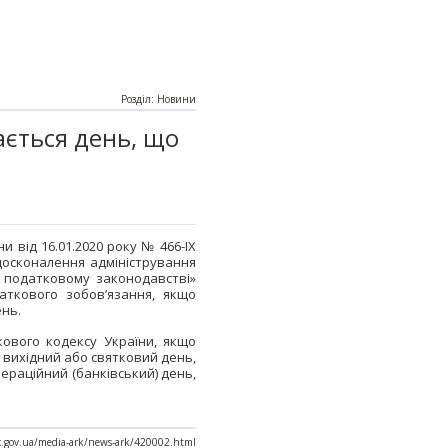
Розділ: Новини
ається день, що
и від 16.01.2020 року № 466-ІХ
осконалення адміністрування
у податковому законодавстві»
ткового зобов’язання, якщо
ень.
кового кодексу України, якщо
 вихідний або святковий день,
ераційний (банківський) день,
ax.gov.ua/media-ark/news-ark/420002.html