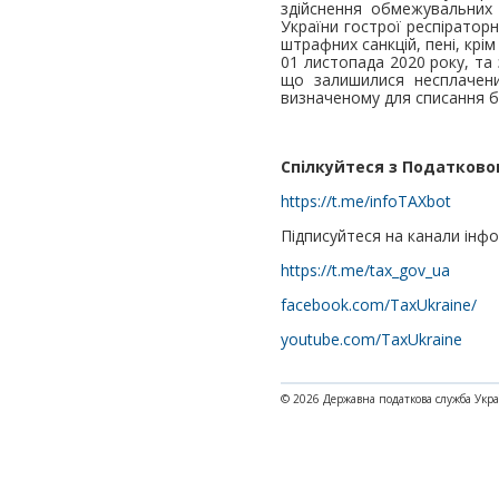
здійснення обмежувальних
України гострої респіратор
штрафних санкцій, пені, кр
01 листопада 2020 року, та 
що залишилися несплачени
визначеному для списання б
Спілкуйтеся з Податково
https://t.me/infoTAXbot
Підписуйтеся на канали інф
https://t.me/tax_gov_ua
facebook.com/TaxUkraine/
youtube.com/TaxUkraine
© 2026 Державна податкова служба Укр