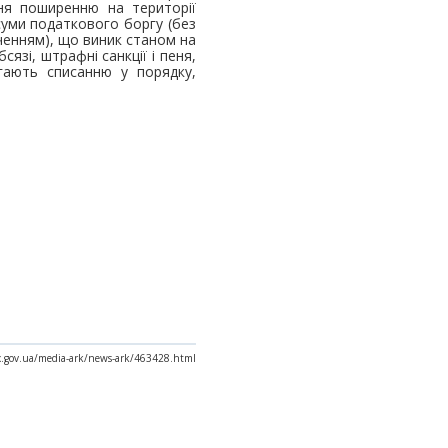
ня поширенню на території
суми податкового боргу (без
ченням), що виник станом на
язі, штрафні санкції і пеня,
гають списанню у порядку,
ax.gov.ua/media-ark/news-ark/463428.html