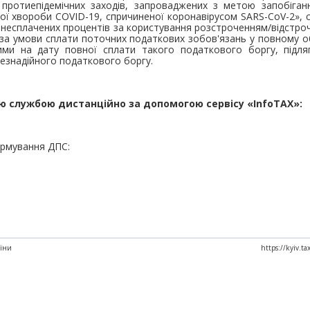
 протиепідемічних заходів, запроваджених з метою запобіган
ної хвороби COVID-19, спричиненої коронавірусом SARS-CoV-2», 
ім несплачених процентів за користування розстроченням/відстро
за умови сплати поточних податкових зобов'язань у повному обс
ми на дату повної сплати такого податкового боргу, підля
езнадійного податкового боргу.
ю службою дистанційно за допомогою сервісу «InfoTAX»:
ормування ДПС:
аїни
https://kyiv.t