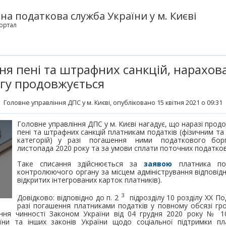
а податкова служба України у м. Києві
ортал
ня пені та штрафних санкцій, нарахов
гу продовжується
Головне управління ДПС у м. Києві
, опубліковано 15 квітня 2021 о 09:31
Головне управління ДПС у м. Києві нагадує, що наразі прод
пені та штрафних санкцій платникам податків (фізичним 
категорій) у разі погашення ними податкового борг
листопада 2020 року та за умови сплати поточних податков
Таке списання здійснюється за
заявою
платника под
контролюючого органу за місцем адміністрування відповід
відкритих інтегрованих карток платників).
3
Довідково: відповідно до п. 2
підрозділу 10 розділу ХХ По
разі погашення платниками податків у повному обсязі 
ання чинності Законом України від 04 грудня 2020 року № 1
їни та інших законів України щодо соціальної підтримки пла