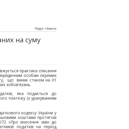
Розділ: Новини
аних на суму
овжується практика списання
та юридичним особам окремих
у, що виник станом на 01
их зобов’язань.
атків, яка подається до
ного платежу (з урахуванням
даткового кодексу України у
грошовими коштами протягом
072 «Про внесення змін до
тників податків на період