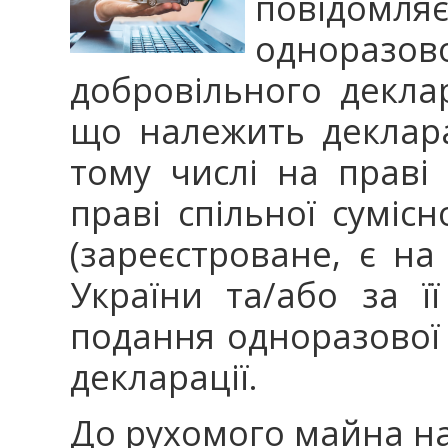
повідомля
однораз
добровільного декл
що належить деклара
тому числі на праві 
праві спільної сумісн
(зареєстроване, є на
України та/або за 
подання одноразової 
декларації.
До рухомого майна н