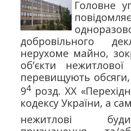
Головне у
повідо
однораз
добровільного де
нерухоме майно, зок
об’єкти нежитлової
перевищують обсяги, 
4
9
розд. ХХ «Перехід
кодексу України, а сам
нежитлові буди