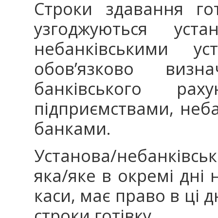
Строки здавання гот
узгоджуються устан
небанківськими у
обов’язково визн
банківського рах
підприємствами, неб
банками.
Установа/небанківсь
яка/яке в окремі дні
каси, має право в ці д
строки готівку.