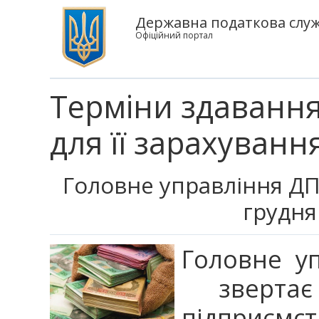
Державна податкова служб
Офіційний портал
Терміни здавання
для її зарахуванн
Головне управління ДПС
грудня
Головне у
звертає
підприємст