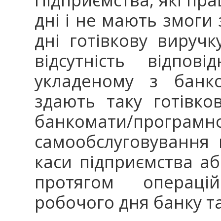
дні і не мають змоги
дні готівкову виручк
відсутність відпов
укладеному з банко
здають таку готівков
банкомати/програм
самообслуговування 
каси підприємства а
протягом операці
робочого дня банку т