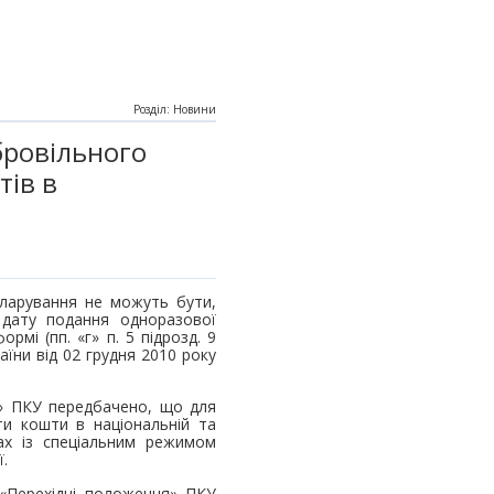
Розділ: Новини
бровільного
тів в
кларування не можуть бути,
 дату подання одноразової
рмі (пп. «г» п. 5 підрозд. 9
їни від 02 грудня 2010 року
ня» ПКУ передбачено, що для
ти кошти в національній та
ах із спеціальним режимом
ї.
 «Перехідні положення» ПКУ