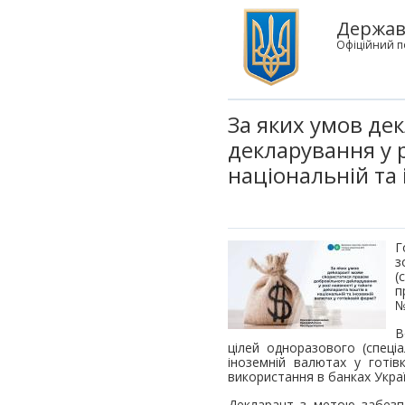
Державн
Офіційний п
За яких умов де
декларування у р
національній та 
Г
з
(
п
№
В
цілей одноразового (спеці
іноземній валютах у готі
використання в банках Украї
Декларант з метою забезпе