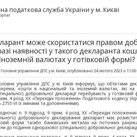
а податкова служба України у м. Києві
ортал
кларант може скористатися правом до
азі наявності у такого декларанта кош
іноземній валютах у готівковій формі?
Головне управління ДПС у м. Києві
, опубліковано 24 лютого 2023 о 11:00
оловне управління ДПС у м. Києві інформує, що об’єктами де
окрема, кошти в національній та іноземній валютах, які на
спеціальної) добровільної декларації перебувають у готівковій фо
рим. 4 розд. XX «Перехідні положення» Податкового кодексу Укра
 2755-VI із змінами та доповненнями).
одночас п. 9 підрозд. 9 прим. 4 розд. XX «Перехідні положен
ального) добровільного декларування декларант має розмісти
вковій формі та/або банківських металах на поточних рахунк
ни до подання одноразової (спеціальної) добровільної деклараці
чення виконання положень п. 9 підрозд. 9 прим. 4 розд. XX