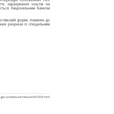
тя, зарахування коштів на
юються Національним банком
отівковій формі, повинен до
них рахунках із спеціальним
ax.gov.ua/media-ark/news-ark/657029.html