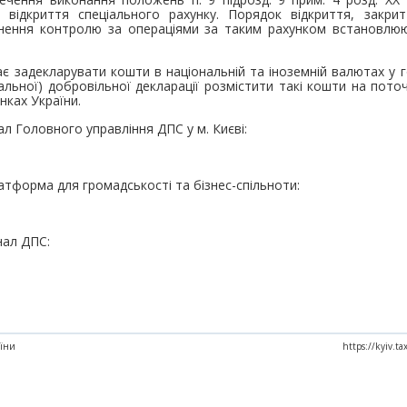
 відкриття спеціального рахунку. Порядок відкриття, закрит
йснення контролю за операціями за таким рахунком встановл
є задекларувати кошти в національній та іноземній валютах у г
альної) добровільної декларації розмістити такі кошти на поточ
нках України.
л Головного управління ДПС у м. Києві:
атформа для громадськості та бізнес-спільноти:
нал ДПС:
аїни
https://kyiv.t