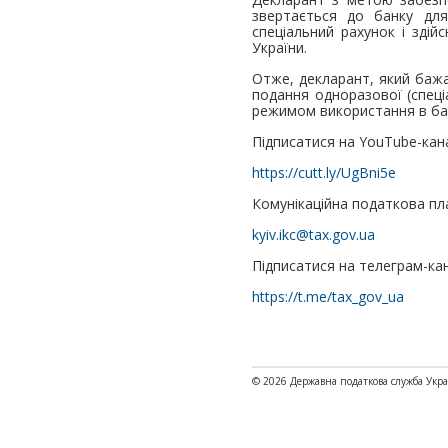
звертається до банку для
спеціальний рахунок і зді
України.
Отже, декларант, який бажа
подання одноразової (спеці
режимом використання в ба
Підписатися на YouTube-кана
https://cutt.ly/UgBni5e
Комунікаційна податкова пл
kyiv.ikc@tax.gov.ua
Підписатися на телеграм-ка
https://t.me/tax_gov_ua
© 2026 Державна податкова служба Укр