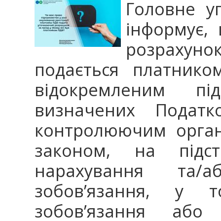
Головне у
інформує, 
розрахуно
подається платнико
відокремленим пі
визначених Податк
контролюючим орган
законом, на підст
нарахування та/
зобов’язання, у т
зобов’язання або 