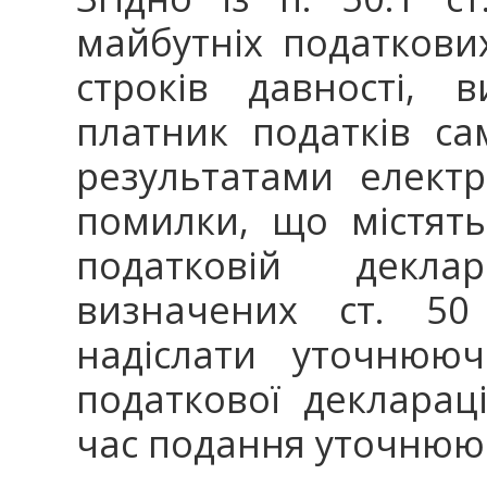
майбутніх податкови
строків давності, 
платник податків са
результатами електр
помилки, що містят
податковій декла
визначених ст. 50 
надіслати уточнююч
податкової деклара
час подання уточнюю