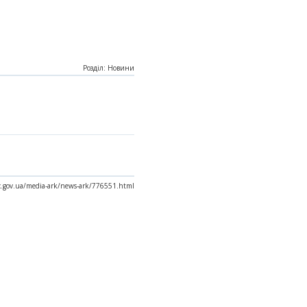
Розділ: Новини
ax.gov.ua/media-ark/news-ark/776551.html