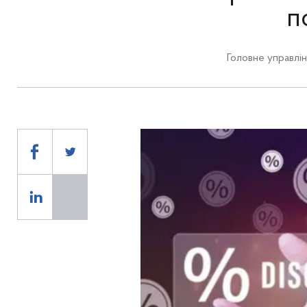
п
Головне управлін