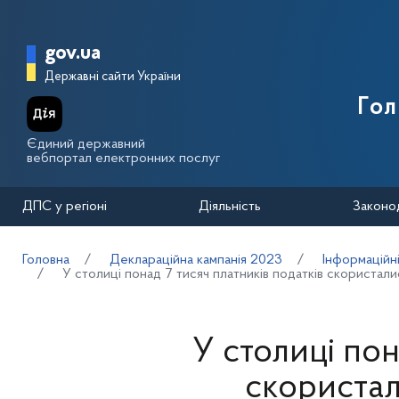
Перейти до основного вмісту
Головна сторінка Державної п
gov.ua
Державні сайти України
Го
Єдиний державний
вебпортал електронних послуг
ДПС у регіоні
Діяльність
Законо
Головна
Деклараційна кампанія 2023
Інформаційн
У столиці понад 7 тисяч платників податків скористал
У столиці пон
скористал