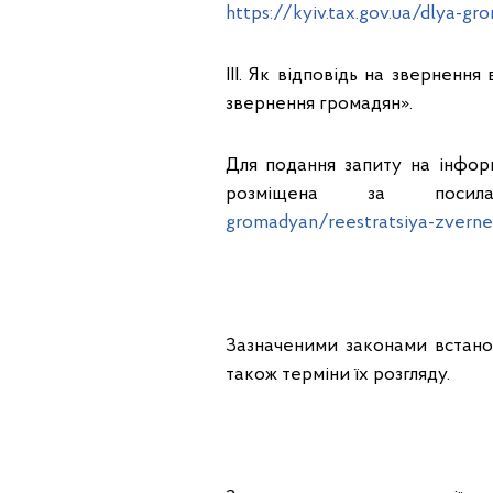
https://kyiv.tax.gov.ua/dlya-g
ІІІ. Як відповідь на зверненн
звернення громадян».
Для подання запиту на інфо
розміщена за поси
gromadyan/reestratsiya-zvern
Зазначеними законами встанов
також терміни їх розгляду.