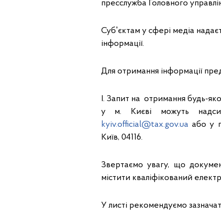
пресслужба Головного управлін
Субʼєктам у сфері медіа надає
інформації.
Для отримання інформації пред
І. Запит на отримання будь-яко
у м. Києві можуть надси
kyiv.official@tax.gov.ua
або у п
Київ, 04116.
Звертаємо увагу, що докуме
містити кваліфікований електр
У листі рекомендуємо зазначати