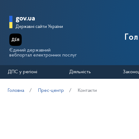
Перейти до основного вмісту
Головна сторінка Державної п
gov.ua
Державні сайти України
Го
Єдиний державний
вебпортал електронних послуг
ДПС у регіоні
Діяльність
Законо
Головна
Прес-центр
Контакти