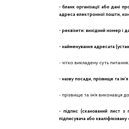
- бланк організації або дані п
адреса електронної пошти, ко
- реквізити: вихідний номер і д
- найменування адресата (устан
- чітко викладену суть питання;
- назву посади, прізвище та ім’
- прізвище та ім’я виконавця 
- підпис (сканований лист з 
підписувача або кваліфіковану