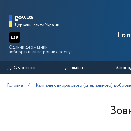
Перейти до основного вмісту
Головна сторінка Державної п
gov.ua
Державні сайти України
Го
Єдиний державний
вебпортал електронних послуг
ДПС у регіоні
Діяльність
Законо
Головна
Кампанія одноразового (спеціального) добровіл
Зов