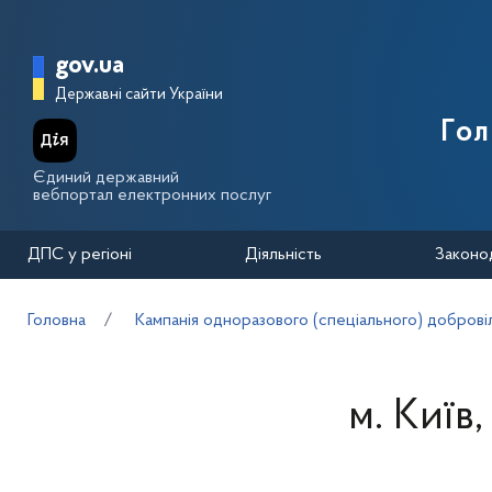
Перейти до основного вмісту
Головна сторінка Державної п
gov.ua
Державні сайти України
Го
Єдиний державний
вебпортал електронних послуг
ДПС у регіоні
Діяльність
Законо
Головна
Кампанія одноразового (спеціального) добровіл
м. Київ