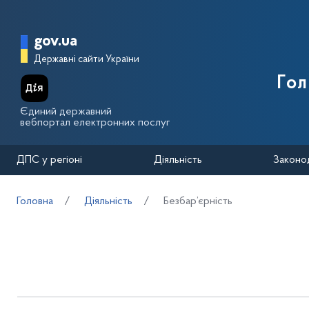
Перейти до основного вмісту
Головна сторінка Державної п
gov.ua
Державні сайти України
Го
Єдиний державний
вебпортал електронних послуг
ДПС у регіоні
Діяльність
Законо
Головна
Діяльність
Безбар’єрність