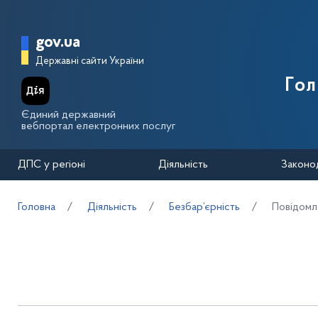
Перейти до основного вмісту
Головна сторінка Державної п
gov.ua
Державні сайти України
Го
Єдиний державний
вебпортал електронних послуг
ДПС у регіоні
Діяльність
Законо
Головна
Діяльність
Безбар’єрність
Повідомл