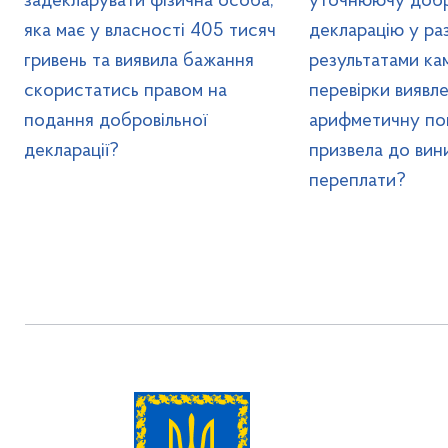
задекларувати фізична особа,
уточнюючу добр
яка має у власності 405 тисяч
декларацію у раз
гривень та виявила бажання
результатами ка
скористатись правом на
перевірки виявл
подання добровільної
арифметичну по
декларації?
призвела до вин
переплати?