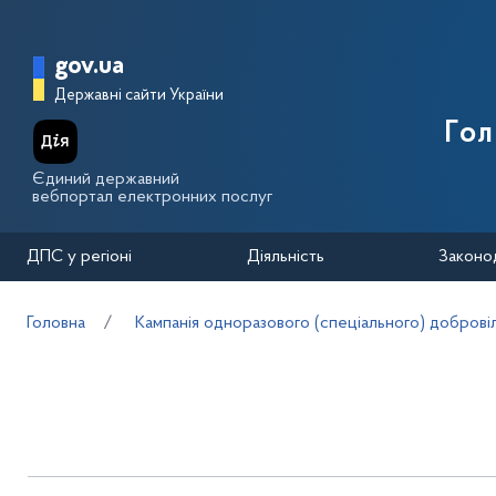
Перейти до основного вмісту
Головна сторінка Державної п
gov.ua
Державні сайти України
Го
Єдиний державний
вебпортал електронних послуг
ДПС у регіоні
Діяльність
Законо
Головна
Кампанія одноразового (спеціального) добровіл