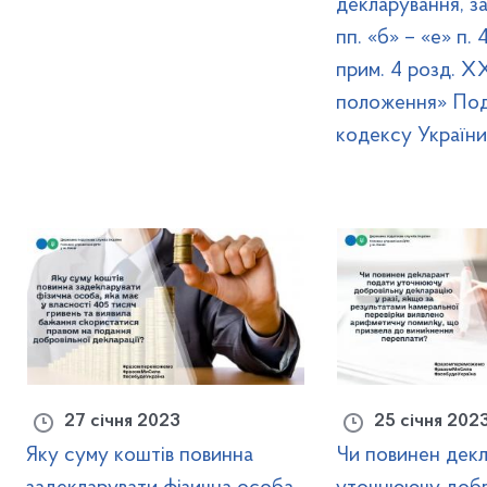
декларування, з
пп. «б» – «е» п. 
прим. 4 розд. Х
положення» По
кодексу Україн
27 січня 2023
25 січня 202
Яку суму коштів повинна
Чи повинен дек