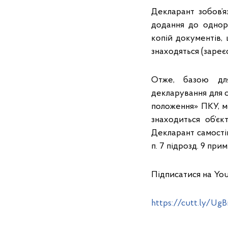
Декларант зобов’я
додання до однора
копій документів, 
знаходяться (зареє
Отже, базою для
декларування для об
положення» ПКУ, м
знаходиться об’єк
Декларант самості
п. 7 підрозд. 9 при
Підписатися на You
https://cutt.ly/UgB