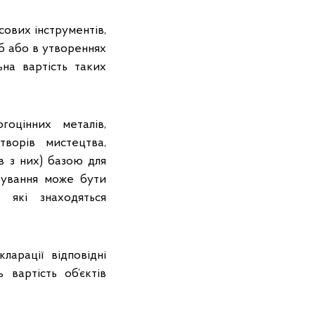
сових інструментів,
іб або в утвореннях
на вартість таких
оцінних металів,
творів мистецтва,
в з них) базою для
рування може бути
, які знаходяться
ларації відповідні
вартість об’єктів