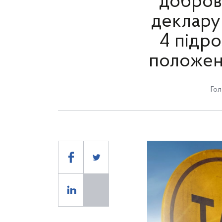
доброві
декларув
4 підро
положен
Гол