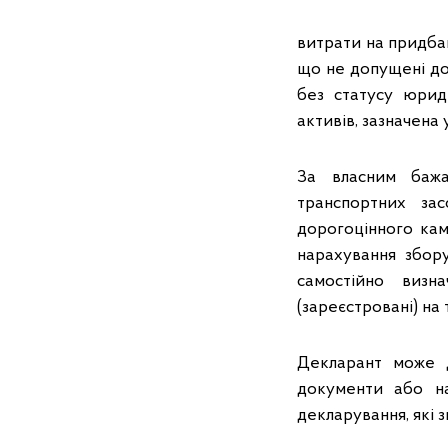
витрати на придбан
що не допущені до 
без статусу юрид
активів, зазначена
За власним бажа
транспортних зас
дорогоцінного кам
нарахування збор
самостійно визна
(зареєстровані) на 
Декларант може до
документи або на
декларування, які з