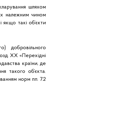
екларування шляхом
них належним чином
і якщо такі об’єкти
о) добровільного
 розд. ХХ «Перехідні
давства країни, де
ня такого об’єкта.
анням норм пп. 7.2