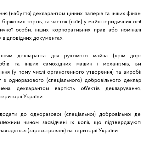
ня (набуття) декларантом цінних паперів та інших фінан
біржових торгів, та часток (паїв) у майні юридичних ос
ичної особи, інших корпоративних прав або номіналь
 у відповідних документах.
нням декларанта для рухомого майна (крім дорог
обів та інших самохідних машин і механізмів, ви
іння (у тому числі органогенного утворення) та виробі
у з одноразового (спеціального) добровільного декла
чена декларантом вартість об'єктів декларування
території України.
дати до одноразової (спеціальної) добровільної дек
лежним чином засвідчені їх копії, що підтверджують 
находяться (зареєстровані) на території України.