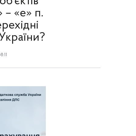
об’єктів
 – «е» п.
ерехідні
України?
8:11