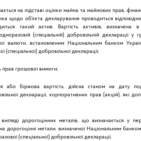
чається на підставі оцінки майна та майнових прав, фінан
інка щодо об'єкта декларування проводиться відповідн
диться такий актив. Вартість активів, визначена в 
одноразовій (спеціальній) добровільній декларації у г
ної валюти, встановленим Національним банком Украї
ї (спеціальної) добровільної декларації;
ь прав грошової вимоги;
ня або біржова вартість, дійсна станом на дату по
овільної декларації, корпоративних прав (акцій), які д
 вигляді дорогоцінних металів, що визначається у п
 на дорогоцінні метали, визначеної Національним банко
азової (спеціальної) добровільної декларації;