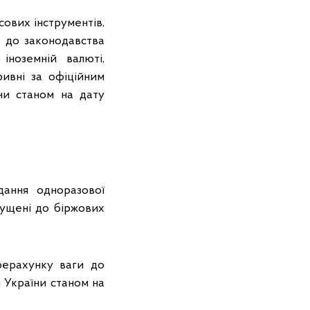
сових інструментів,
о до законодавства
іноземній валюті,
ривні за офіційним
ни станом на дату
дання одноразової
опущені до біржових
ерерахунку ваги до
м України станом на