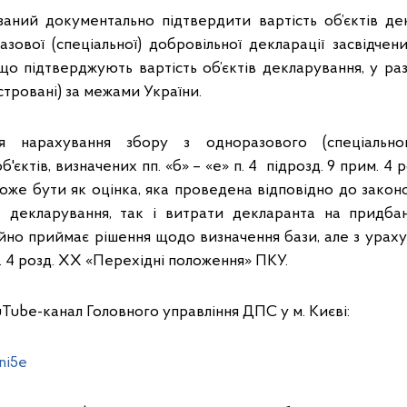
заний документально підтвердити вартість об’єктів д
зової (спеціальної) добровільної декларації засвідче
що підтверджують вартість об’єктів декларування, у раз
стровані) за межами України.
 нарахування збору з одноразового (спеціальног
'єктів, визначених пп. «б» – «е» п. 4 підрозд. 9 прим. 4
оже бути як оцінка, яка проведена відповідно до законо
т декларування, так і витрати декларанта на придбан
йно приймає рішення щодо визначення бази, але з урахув
м. 4 розд. ХХ «Перехідні положення» ПКУ.
Tube-канал Головного управління ДПС у м. Києві:
ni5e