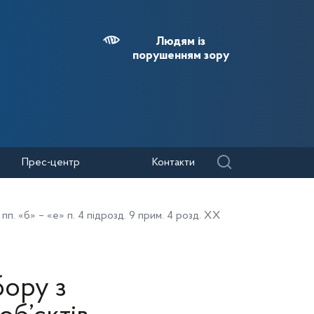
Людям із
порушенням зору
Прес-центр
Контакти
п. «б» – «е» п. 4 підрозд. 9 прим. 4 розд. ХХ
бору з