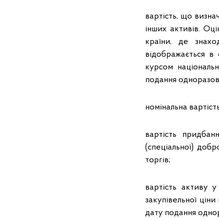
вартість, що визна
інших активів. Оц
країни, де знахо
відображається в 
курсом національ
подання одноразово
номінальна вартіст
вартість придбан
(спеціальної) добр
торгів;
вартість активу у
закупівельної ціни
дату подання однор