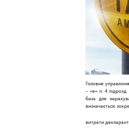
Головне управління
– «е» п. 4 підроз
база для нарахув
визначається, зокре
витрати декларанта