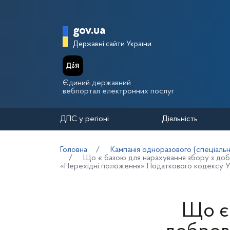
Перейти до основного вмісту
Головна сторінка Держа
gov.ua
Державні сайти України
Єдиний державний
вебпортал електронних послуг
ДПС у регіоні
Діяльність
Головна
Кампанія одноразового (спеціальн
Що є базою для нарахування збору з добро
«Перехідні положення» Податкового кодексу У
Що є 