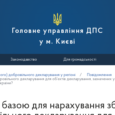
вної податкової служби України
Головне управління ДПС
у м. Києві
Законодавство
Для громадськості
ого) добровільного декларування у регіоні
Повідомлення
вільного декларування для об’єктів декларування, зазначених у п
країни?
базою для нарахування з