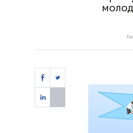
молод
Го