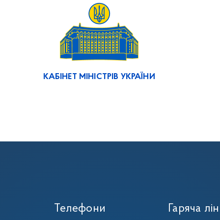
КАБІНЕТ МІНІСТРІВ УКРАЇНИ
Телефони
Гаряча лін