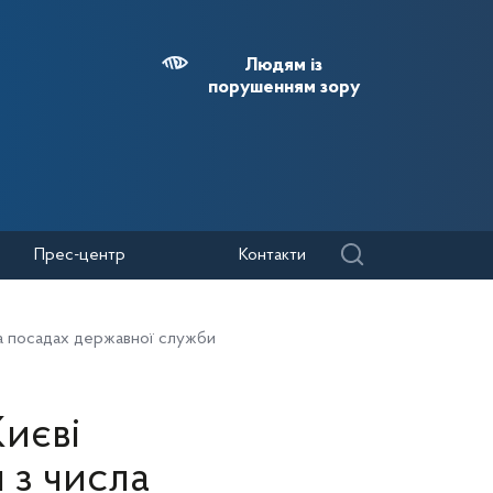
Людям із
порушенням зору
Прес-центр
Контакти
на посадах державної служби
Києві
 з числа