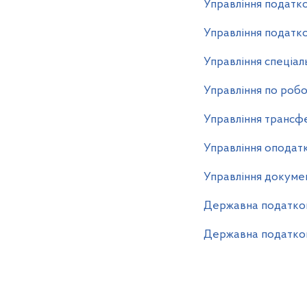
Управління податко
Управління податко
Управління спеціал
Управління по робо
Управління трансф
Управління оподатк
Управління докуме
Державна податков
Державна податков