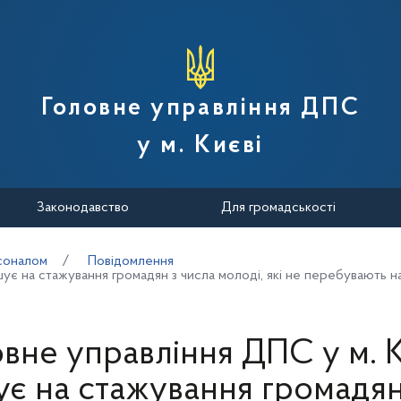
вної податкової служби України
Головне управління ДПС
у м. Києві
Законодавство
Для громадськості
соналом
Повідомлення
шує на стажування громадян з числа молоді, які не перебувають 
вне управління ДПС у м. 
є на стажування громадян