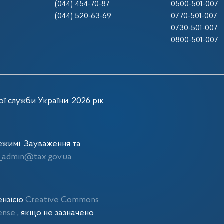
(044) 454-70-87
0500-501-007
(044) 520-63-69
0770-501-007
0730-501-007
0800-501-007
ї служби України. 2026 рік
жимі. Зауваження та
admin@tax.gov.ua
цензією
Creative Commons
cense
, якщо не зазначено