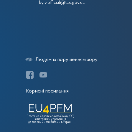
kyiv.official@tax.gov.ua
Людям із порушенням зору
Корисні посилання
Програма Європейського Союзу (ЄС)
з підтримки управління
державними фінансами в Україні