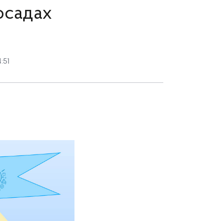
осадах
:51