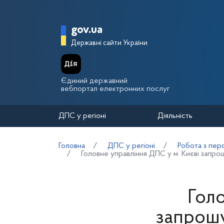
Перейти до основного вмісту
Головна сторінка Держа
gov.ua
Державні сайти України
Єдиний державний
вебпортал електронних послуг
ДПС у регіоні
Діяльність
Головна
ДПС у регіоні
Робота з пер
Головне управління ДПС у м. Києві запро
Голо
запрошу