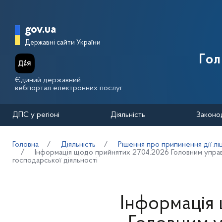
Перейти до основного вмісту
Головна сторінка Державної п
gov.ua
Державні сайти України
Го
Єдиний державний
вебпортал електронних послуг
ДПС у регіоні
Діяльність
Законо
Головна
Діяльність
Рішення про припинення дії лі
Інформація щодо прийнятих 27.04.2026 Головним управл
господарської діяльності
Інформація