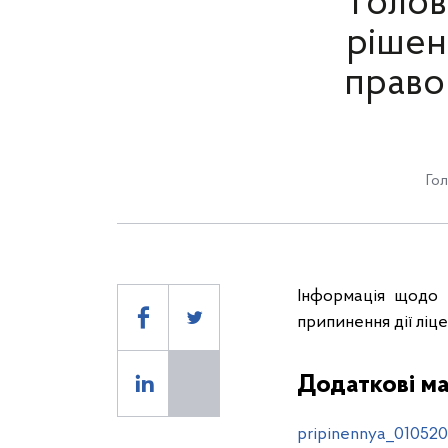
Голов
рішен
право
Гол
Інформація щодо 
припинення дії ліц
Додаткові ма
pripinennya_010520