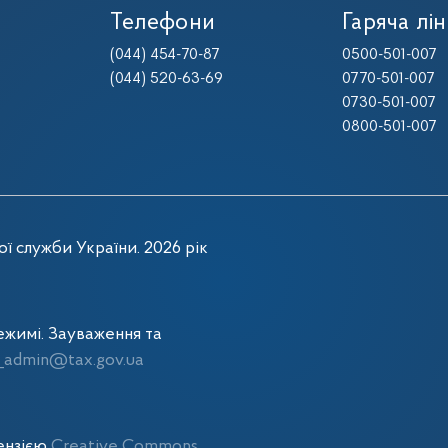
Телефони
Гаряча лін
(044) 454-70-87
0500-501-007
(044) 520-63-69
0770-501-007
0730-501-007
0800-501-007
ї служби України. 2026 рік
жимі. Зауваження та
admin@tax.gov.ua
цензією
Creative Commons