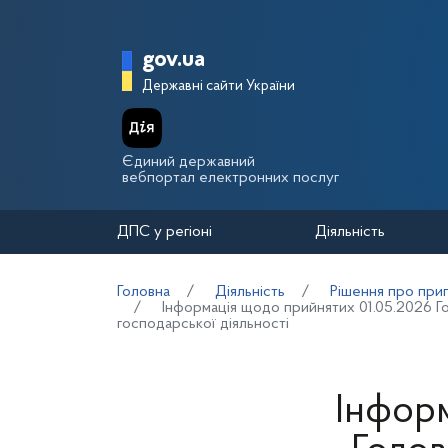
Перейти до основного вмісту
Головна сторінка Держа
gov.ua
Державні сайти України
Єдиний державний
вебпортал електронних послуг
ДПС у регіоні
Діяльність
Головна
Діяльність
Рішення про прип
Інформація щодо прийнятих 01.05.2026 Го
господарської діяльності
Інформ