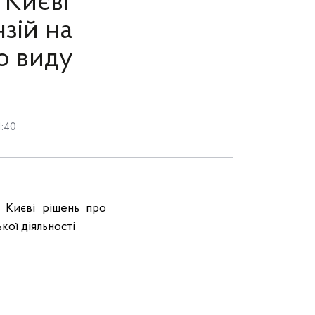
 Києві
зій на
о виду
1:40
 Києві рішень про
кої діяльності