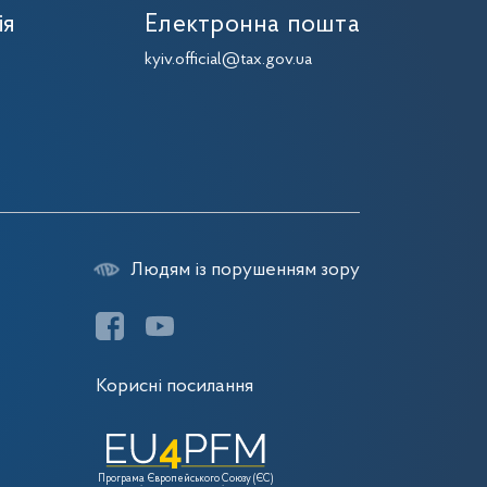
ія
Електронна пошта
kyiv.official@tax.gov.ua
Людям із порушенням зору
Корисні посилання
Програма Європейського Союзу (ЄС)