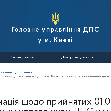
вної податкової служби України
Головне управління ДПС
у м. Києві
Законодавство
Для громадськості
инення дії ліцензій
ловним управлінням ДПС у м. Києві рішень про припинення дії лі
ація щодо прийнятих 01.