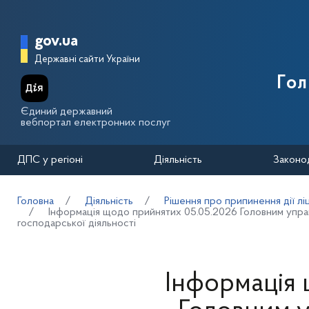
Перейти до основного вмісту
Головна сторінка Державної п
gov.ua
Державні сайти України
Го
Єдиний державний
вебпортал електронних послуг
ДПС у регіоні
Діяльність
Законо
Головна
Діяльність
Рішення про припинення дії лі
Інформація щодо прийнятих 05.05.2026 Головним управл
господарської діяльності
Інформація 