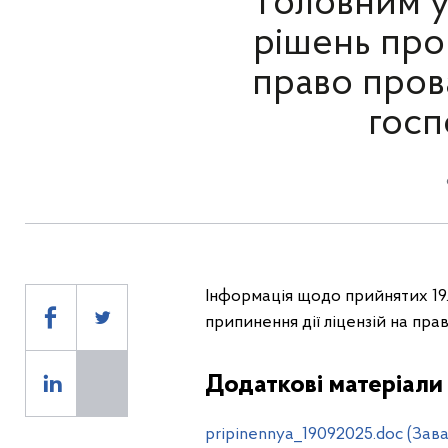
Головним у
рішень про 
право пров
госп
Інформація щодо прийнятих 19.
припинення дії ліцензій на пра
Додаткові матеріали
pripinennya_19092025.doc (Зав