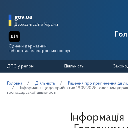
Перейти до основного вмісту
Головна сторінка Державної п
gov.ua
Державні сайти України
Го
Єдиний державний
вебпортал електронних послуг
ДПС у регіоні
Діяльність
Законо
Головна
Діяльність
Рішення про припинення дії лі
Інформація щодо прийнятих 19.09.2025 Головним управл
господарської діяльності
Інформація