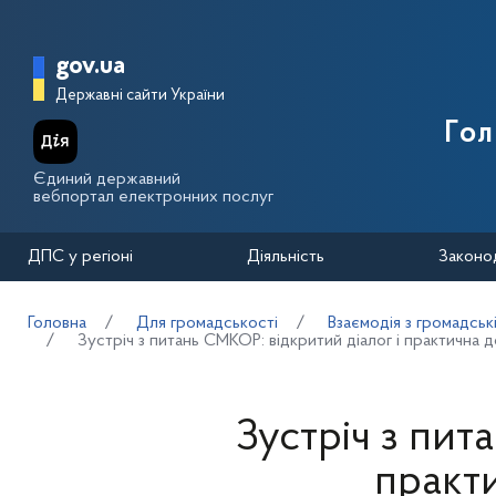
Перейти до основного вмісту
Головна сторінка Державної п
gov.ua
Державні сайти України
Го
Єдиний державний
вебпортал електронних послуг
ДПС у регіоні
Діяльність
Законо
Головна
Для громадськості
Взаємодія з громадськ
Зустріч з питань СМКОР: відкритий діалог і практична 
Зустріч з пит
практ