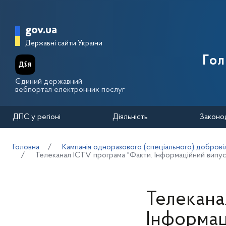
Перейти до основного вмісту
Головна сторінка Державної п
gov.ua
Державні сайти України
Го
Єдиний державний
вебпортал електронних послуг
ДПС у регіоні
Діяльність
Законо
Головна
Кампанія одноразового (спеціального) добровіл
Телеканал ICTV програма "Факти. Інформаційний випуск
Телекана
Інформац