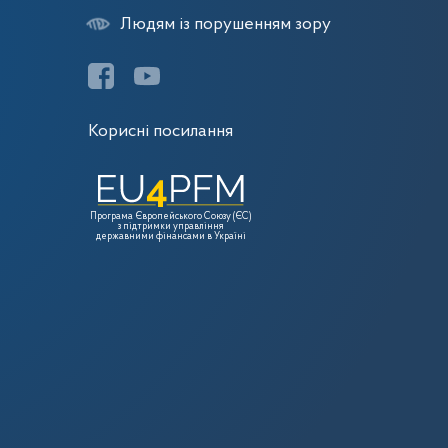
Людям із порушенням зору
Корисні посилання
Програма Європейського Союзу (ЄС)
з підтримки управління
державними фінансами в Україні