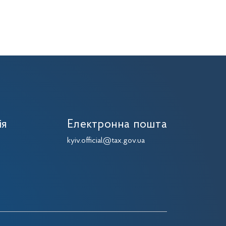
ія
Електронна пошта
kyiv.official@tax.gov.ua