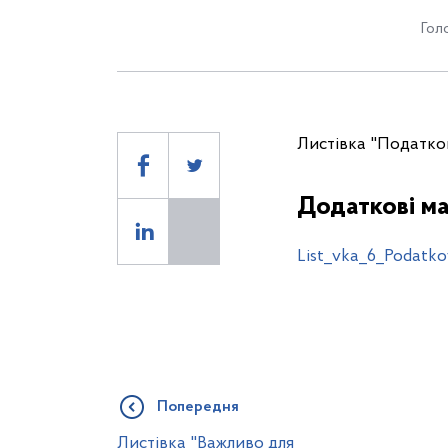
Гол
Листівка "Податков
Додаткові ма
List_vka_6_Podatko
Попередня
Листівка "Важливо для