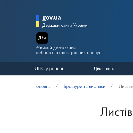
Перейти до основного вмісту
Головна сторінка Держа
gov.ua
Державні сайти України
Єдиний державний
вебпортал електронних послуг
ДПС у регіоні
Діяльність
Головна
Брошури та листівки
Листів
Листів