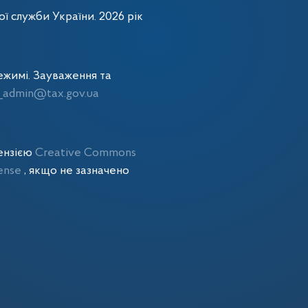
ї служби України. 2026 рік
жимі. Зауваження та
admin@tax.gov.ua
цензією
Creative Commons
cense
, якщо не зазначено