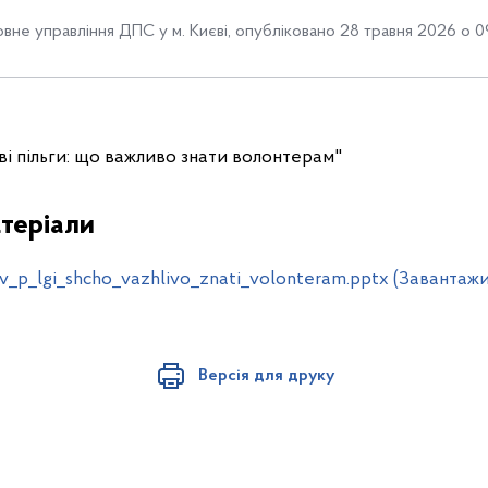
овне управління ДПС у м. Києві
,
опубліковано 28 травня 2026 о 0
і пільги: що важливо знати волонтерам"
теріали
v_p_lgi_shcho_vazhlivo_znati_volonteram.pptx (Завантаж
Версія для друку