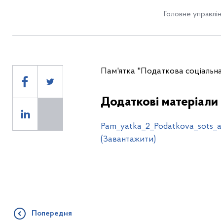
Головне управлін
Пам'ятка "Податкова соціальна
Додаткові матеріали
Pam_yatka_2_Podatkova_sots_al
(Завантажити)
Попередня