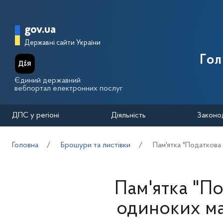
Перейти до основного вмісту
Головна сторінка Державної п
gov.ua
Державні сайти України
Го
Єдиний державний
вебпортал електронних послуг
ДПС у регіоні
Діяльність
Законо
Головна
Брошури та листівки
Пам'ятка "Податкова 
Пам'ятка "По
одиноких мат