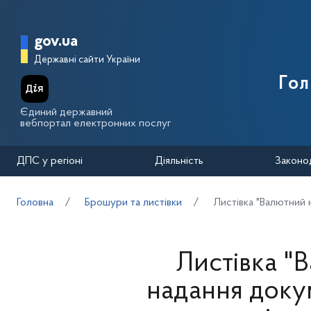
Перейти до основного вмісту
Головна сторінка Державної п
gov.ua
Державні сайти України
Го
Єдиний державний
вебпортал електронних послуг
ДПС у регіоні
Діяльність
Законо
Головна
Брошури та листівки
Листівка "Валютний
Листівка "
надання доку