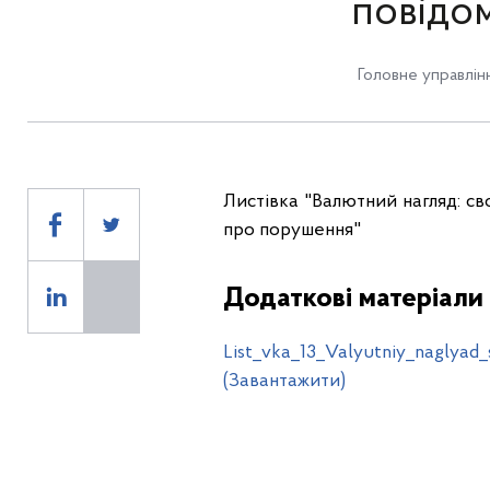
повідо
Головне управлін
Листівка "Валютний нагляд: с
про порушення"
Додаткові матеріали
List_vka_13_Valyutniy_naglya
(Завантажити)