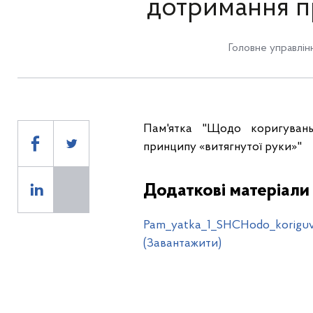
дотримання п
Головне управлін
Пам'ятка "Щодо коригуван
принципу «витягнутої руки»"
Додаткові матеріали
Pam_yatka_1_SHCHodo_koriguva
(Завантажити)