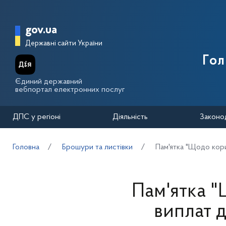
Перейти до основного вмісту
Головна сторінка Державної п
gov.ua
Державні сайти України
Го
Єдиний державний
вебпортал електронних послуг
ДПС у регіоні
Діяльність
Законо
Головна
Брошури та листівки
Пам'ятка "Щодо кори
Пам'ятка "
виплат 