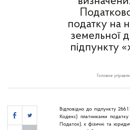
визначених
Податково
податку на н
земельної д
підпункту «
Головне управлі
Відповідно до підпункту 266.1
Кодекс) платниками податку 
Податок), є фізичні та юридич