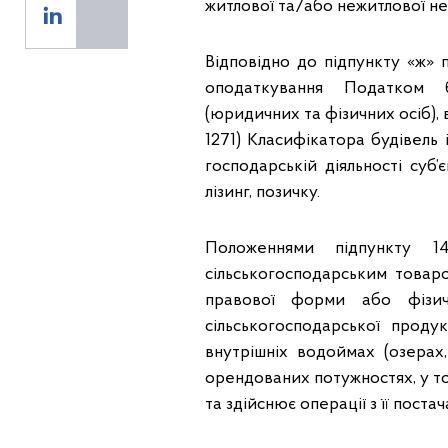
житлової та/або нежитлової не
Відповідно до підпункту «ж» п
оподаткування Податком бу
(юридичних та фізичних осіб), 
1271) Класифікатора будівель
господарській діяльності суб
лізинг, позичку.
Положеннями підпункту 14
сільськогосподарським товар
правової форми або фізич
сільськогосподарської прод
внутрішніх водоймах (озерах
орендованих потужностях, у т
та здійснює операції з її постач