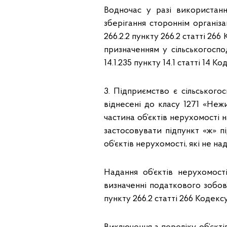
Водночас у разі використан
зберігання стороннім організ
266.2.2 пункту 266.2 статті 26
призначенням у сільськогоспо
14.1.235 пункту 14.1 статті 14 Ко
3. Підприємство є сільського
віднесені до класу 1271 «Неж
частина об’єктів нерухомості 
застосовувати підпункт «ж» п
об’єктів нерухомості, які не на
Надання об’єктів нерухомост
визначенні податкового зобов’
пункту 266.2 статті 266 Кодексу