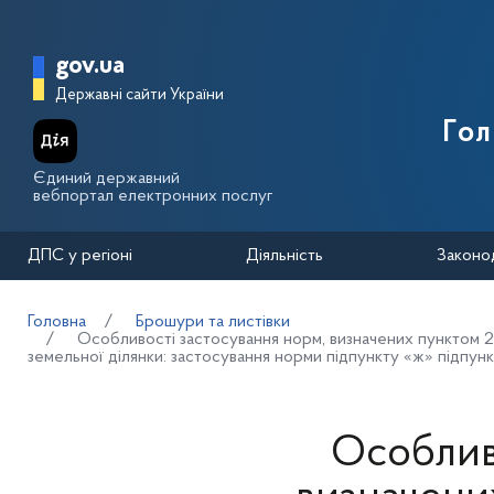
Перейти до основного вмісту
Головна сторінка Державної п
gov.ua
Державні сайти України
Го
Єдиний державний
вебпортал електронних послуг
ДПС у регіоні
Діяльність
Законо
Головна
Брошури та листівки
Особливості застосування норм, визначених пунктом 2
земельної ділянки: застосування норми підпункту «ж» підпунк
Особлив