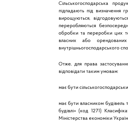
Сільськогосподарська проду
підпадають під визначення г
вирощуються, відгодовуються
переробляються безпосередн
обробки та переробки цих то
власних або орендованих
внутрішньогосподарського спожи
Отже, для права застосуван
відповідати таким умовам:
має бути сільськогосподарськ
має бути власником будівель т
будівлі» (код 1271) Класифі
Міністерства економіки України