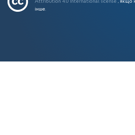
Attribution 4.0 International license
, якщо 
інше.