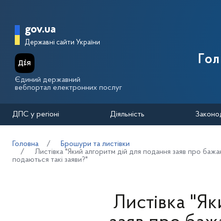
Перейти до основного вмісту
Головна сторінка Державної п
gov.ua
Державні сайти України
Го
Єдиний державний
вебпортал електронних послуг
ДПС у регіоні
Діяльність
Законо
Головна
Брошури та листівки
Листівка "Який алгоритм дій для подання заяв про ба
подаються такі заяви?"
Листівка "Як