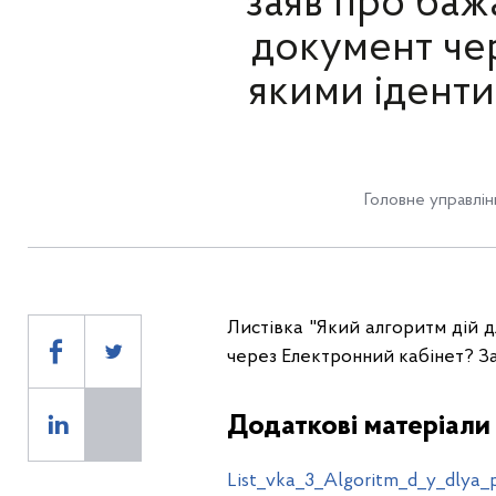
заяв про баж
документ че
якими ідент
Головне управлін
Листівка "Який алгоритм дій 
через Електронний кабінет? З
Додаткові матеріали
List_vka_3_Algoritm_d_y_dlya