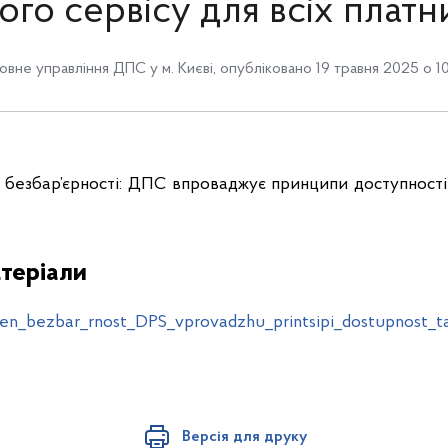
ого сервісу для всіх платн
овне управління ДПС у м. Києві
,
опубліковано 19 травня 2025 о 1
 безбар’єрності: ДПС впроваджує принципи доступності 
теріали
n_bezbar_rnost_DPS_vprovadzhu_printsipi_dostupnost_ta_
Версія для друку