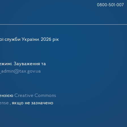
0800-501-007
ї служби України. 2026 рік
жимі. Зауваження та
admin@tax.gov.ua
цензією
Creative Commons
cense
, якщо не зазначено