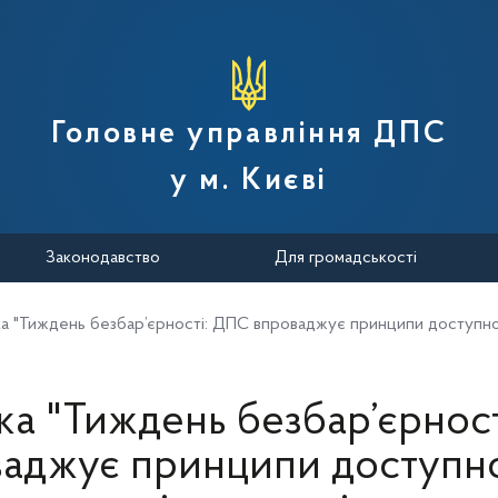
вної податкової служби України
Головне управління ДПС
у м. Києві
Законодавство
Для громадськості
ка "Тиждень безбар’єрності: ДПС впроваджує принципи доступності
ка "Тиждень безбар’єрнос
аджує принципи доступно