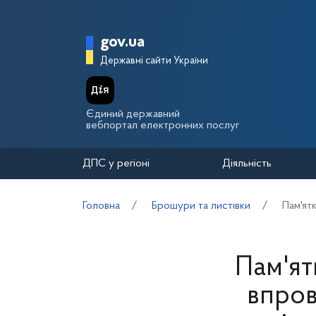
Перейти до основного вмісту
Головна сторінка Держа
gov.ua
Державні сайти України
Єдиний державний
вебпортал електронних послуг
ДПС у регіоні
Діяльність
Головна
Брошури та листівки
Пам'ят
Пам'ят
впров