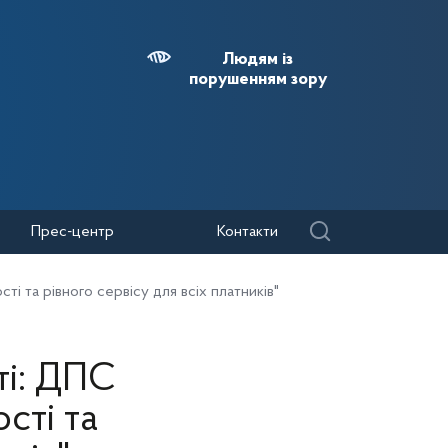
Людям із
порушенням зору
Прес-центр
Контакти
 та рівного сервісу для всіх платників"
ті: ДПС
сті та