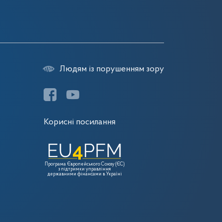
Людям із порушенням зору
Корисні посилання
Програма Європейського Союзу (ЄС)
з підтримки управління
державними фінансами в Україні