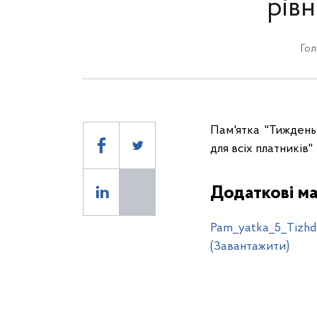
рівн
Гол
Пам'ятка "Тиждень
для всіх платників"
Додаткові ма
Pam_yatka_5_Tizhde
(Завантажити)