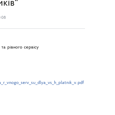
иків"
0:08
та рівного сервісу
r_vnogo_serv_su_dlya_vs_h_platnik_v..pdf