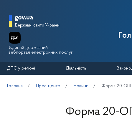
Перейти до основного вмісту
Головна сторінка Державної п
gov.ua
Державні сайти України
Го
Єдиний державний
вебпортал електронних послуг
ДПС у регіоні
Діяльність
Законо
Головна
Прес-центр
Новини
Форма 20-ОПП.
Форма 20-ОП