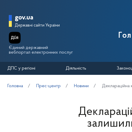
Перейти до основного вмісту
Головна сторінка Державної п
gov.ua
Державні сайти України
Го
Єдиний державний
вебпортал електронних послуг
ДПС у регіоні
Діяльність
Законо
Головна
Прес-центр
Новини
Деклараційна ка
Декларацій
залишили