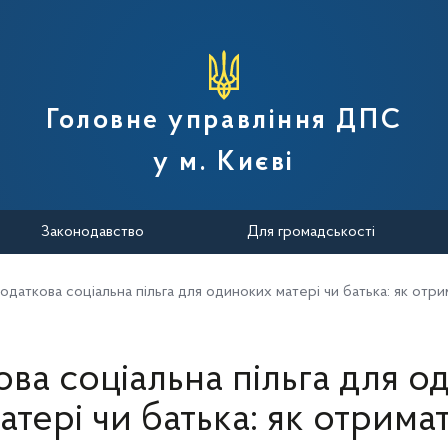
вної податкової служби України
Головне управління ДПС
у м. Києві
Законодавство
Для громадськості
одаткова соціальна пільга для одиноких матері чи батька: як отри
ва соціальна пільга для 
атері чи батька: як отрима