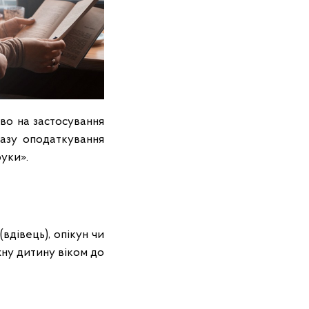
аво на застосування
базу оподаткування
руки».
вдівець), опікун чи
жну дитину віком до