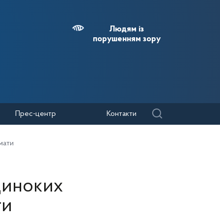
Людям із
порушенням зору
Прес-центр
Контакти
мати
одиноких
ти