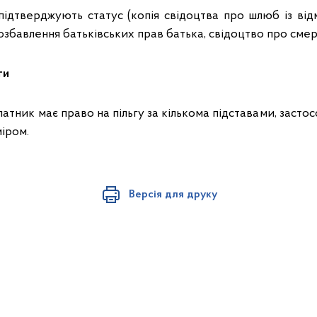
підтверджують статус (копія свідоцтва про шлюб із від
озбавлення батьківських прав батька, свідоцтво про смер
ги
атник має право на пільгу за кількома підставами, засто
міром.
Версія для друку