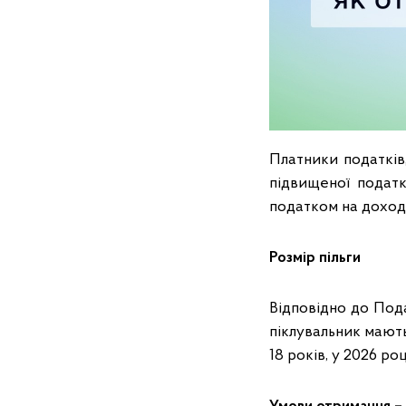
Платники податків,
підвищеної податк
податком на доходи
Розмір пільги
Відповідно до Пода
піклувальник мають
18 років, у 2026 ро