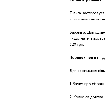
Умови отримання –
Пільга застосовує
встановлений поріг
Важливо:
Для одино
якщо мати виховує 
320 грн.
Порядок подання д
Для отримання піл
1. Заяву про обран
2. Копію свідоцтва