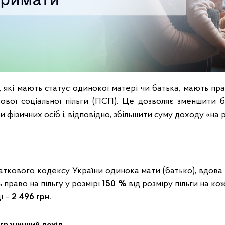
 які мають статус одинокої матері чи батька, мають пр
ової соціальної пільги (ПСП). Це дозволяє зменшити 
 фізичних осіб і, відповідно, збільшити суму доходу «на 
ткового кодексу України одинока мати (батько), вдова (
 право на пільгу у розмірі
150 %
від розміру пільги на ко
ці –
2 496 грн.