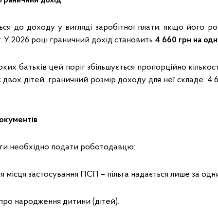
 граничний дохід
ться до доходу у вигляді заробітної плати, якщо його р
. У 2026 році граничний дохід становить
4 660 грн на од
ких батьків цей поріг збільшується пропорційно кількост
двох дітей, граничний розмір доходу для неї складе: 4 66
окументів
ьги необхідно подати роботодавцю:
ня місця застосування ПСП – пільга надається лише за од
 про народження дитини (дітей).