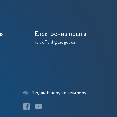
ія
Електронна пошта
kyiv.official@tax.gov.ua
Людям із порушенням зору