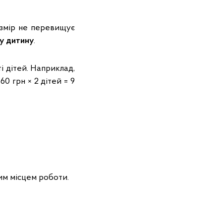
озмір не перевищує
ну дитину
.
і дітей. Наприклад,
0 грн × 2 дітей = 9
ним місцем роботи.