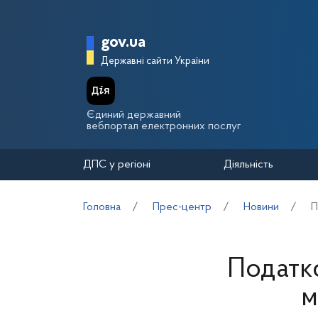
Перейти до основного вмісту
Головна сторінка Держа
gov.ua
Державні сайти України
Єдиний державний
вебпортал електронних послуг
ДПС у регіоні
Діяльність
Головна
Прес-центр
Новини
П
Податко
м