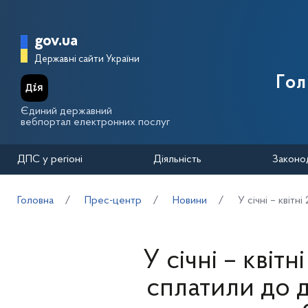
Перейти до основного вмісту
Головна сторінка Державної п
gov.ua
Державні сайти України
Го
Єдиний державний
вебпортал електронних послуг
ДПС у регіоні
Діяльність
Законо
Головна
Прес-центр
Новини
У січні – квіт
У січні – квіт
сплатили до 