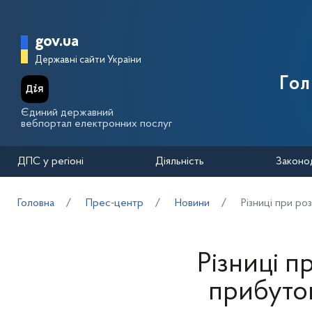
Перейти до основного вмісту
Головна сторінка Державної п
gov.ua
Державні сайти України
Го
Єдиний державний
вебпортал електронних послуг
ДПС у регіоні
Діяльність
Законо
Головна
Прес-центр
Новини
Різниці при ро
Різниці п
прибуток