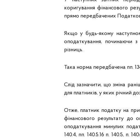
коригування фінансового резу
прямо передбачених Податкови
Якщо у будь-якому наступном
оподаткування, починаючи з 
різниць.
Така норма передбачена пп. 134.1.
Слід зазначити, що зміна ран
для платників, у яких річний д
Отже, платник податку на при
фінансового результату до оп
оподаткування минулих податк
140.4, пп. 140.5.16 п. 140.5, п.