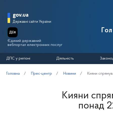
Перейти до основного вмісту
Головна сторінка Державної п
gov.ua
Державні сайти України
Го
Єдиний державний
вебпортал електронних послуг
ДПС у регіоні
Діяльність
Законо
Головна
Прес-центр
Новини
Кияни спрямув
Кияни спря
понад 2