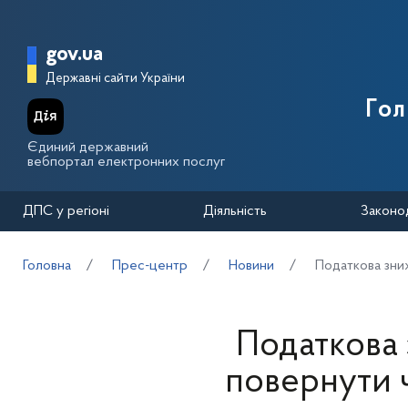
Перейти до основного вмісту
Головна сторінка Державної п
gov.ua
Державні сайти України
Го
Єдиний державний
вебпортал електронних послуг
ДПС у регіоні
Діяльність
Законо
Головна
Прес-центр
Новини
Податкова зниж
Податкова 
повернути 