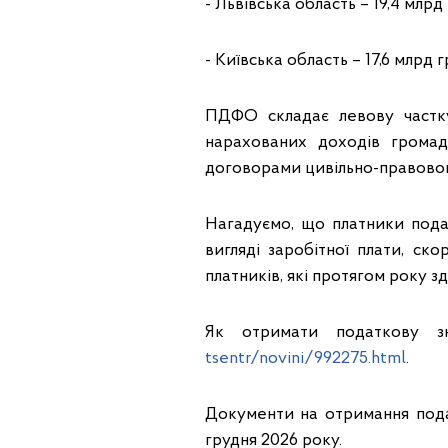
- Львівська область – 19,4 млрд 
- Київська область – 17,6 млрд г
ПДФО складає левову частк
нарахованих доходів громад
договорами цивільно-правовог
Нагадуємо, що платники под
вигляді заробітної плати, с
платників, які протягом року з
Як отримати податкову з
tsentr/novini/992275.html
.
Документи на отримання пода
грудня 2026 року.