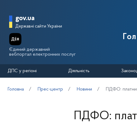
Перейти до основного вмісту
Головна сторінка Державної п
gov.ua
Державні сайти України
Го
Єдиний державний
вебпортал електронних послуг
ДПС у регіоні
Діяльність
Законо
Головна
Прес-центр
Новини
ПДФО: платник
ПДФО: плат