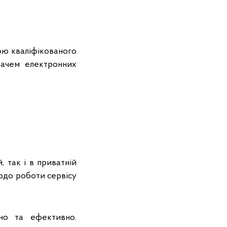
ою кваліфікованого
вачем електронних
, так і в приватній
щодо роботи сервісу
но та ефективно.