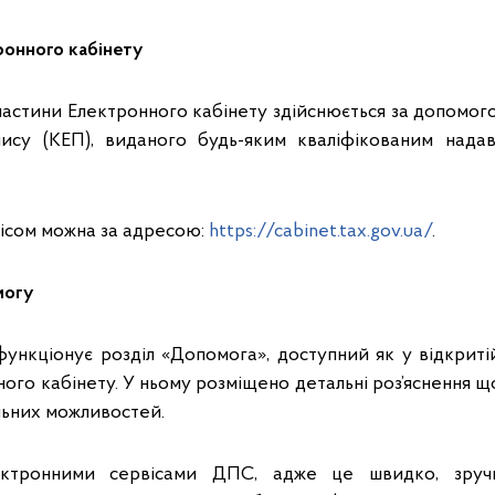
ронного кабінету
 частини Електронного кабінету здійснюється за допомог
пису (КЕП), виданого будь-яким кваліфікованим нада
ісом можна за адресою:
https://cabinet.tax.gov.ua/
.
могу
ункціонує розділ «Допомога», доступний як у відкритій
ого кабінету. У ньому розміщено детальні роз’яснення 
льних можливостей.
ектронними сервісами ДПС, адже це швидко, зруч