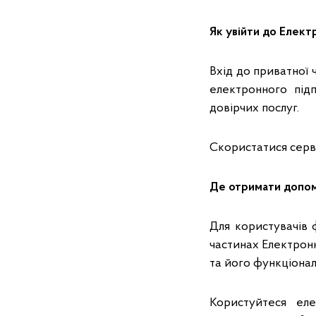
Як увійти до Елект
Вхід до приватної
електронного під
довірчих послуг.
Скористатися серв
Де отримати допо
Для користувачів ф
частинах Електронн
та його функціона
Користуйтеся ел