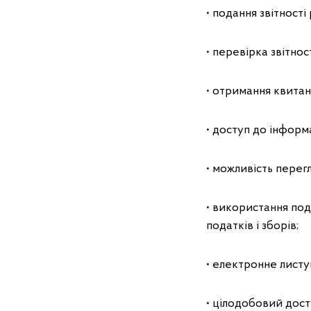
• подання звітност
• перевірка звітно
• отримання квита
• доступ до інформ
• можливість перег
• використання под
податків і зборів;
• електронне лист
• цілодобовий дост