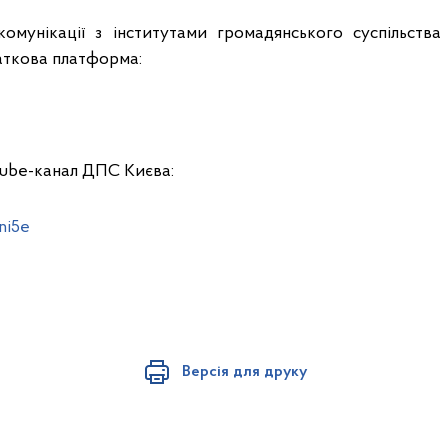
комунікації з інститутами громадянського суспільств
аткова платформа:
ube-канал ДПС Києва:
ni5e
Версія для друку