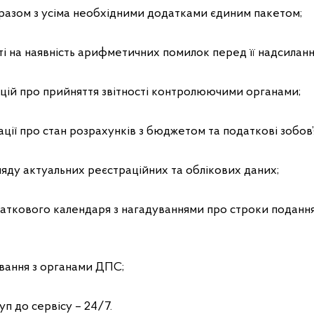
і разом з усіма необхідними додатками єдиним пакетом;
сті на наявність арифметичних помилок перед її надсиланн
нцій про прийняття звітності контролюючими органами;
ації про стан розрахунків з бюджетом та податкові зобов’
ляду актуальних реєстраційних та облікових даних;
аткового календаря з нагадуваннями про строки подання 
ування з органами ДПС;
уп до сервісу – 24/7.