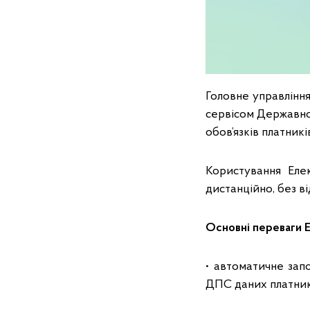
Головне управління
сервісом Державної
обов’язків платник
Користування Еле
дистанційно, без в
Основні переваги 
• автоматичне запо
ДПС даних платник