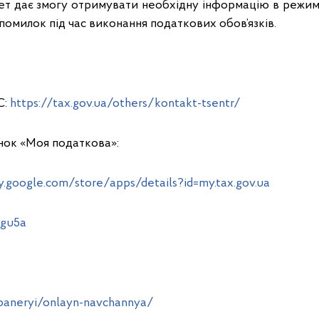
ет дає змогу отримувати необхідну інформацію в режимі
 помилок під час виконання податкових обов’язків.
С:
https://tax.gov.ua/others/kontakt-tsentr/
нок «Моя податкова»:
y.google.com/store/apps/details?id=my.tax.gov.ua
lgu5a
/baneryi/onlayn-navchannya/