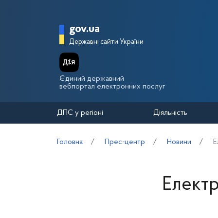
Перейти до основного вмісту
Головна сторінка Держа
gov.ua
Державні сайти України
Єдиний державний
вебпортал електронних послуг
ДПС у регіоні
Діяльність
Головна
Прес-центр
Новини
Е
Електр