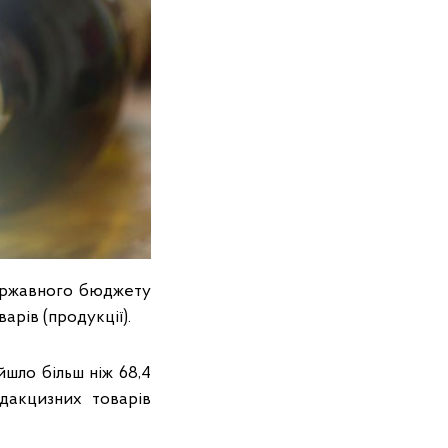
державного бюджету
арів (продукції).
йшло більш ніж 68,4
дакцизних товарів