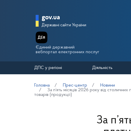
Перейти до основного вмісту
Головна сторінка Держа
gov.ua
Державні сайти України
Єдиний державний
вебпортал електронних послуг
ДПС у регіоні
Діяльність
Головна
Прес-центр
Новини
За п’ять місяців 2026 року від столичних
товарів (продукції)
За п’я