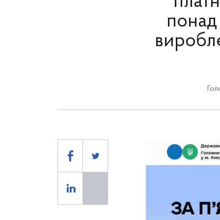
плат
понад 
виробле
Гол