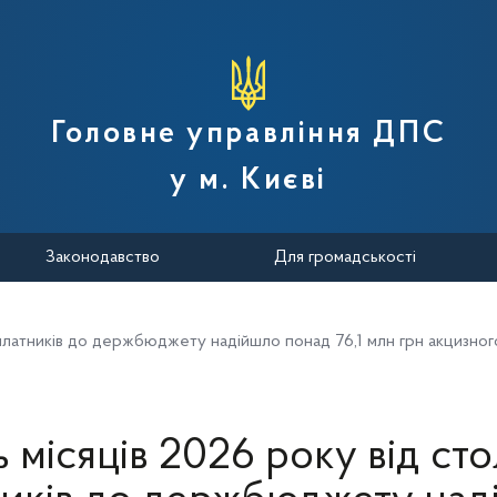
вної податкової служби України
Головне управління ДПС
у м. Києві
Законодавство
Для громадськості
 платників до держбюджету надійшло понад 76,1 млн грн акцизног
ть місяців 2026 року від ст