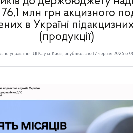
ників до держбюджету над
76,1 млн грн акцизного по
них в Україні підакцизних
(продукції)
овне управління ДПС у м. Києві
,
опубліковано 17 червня 2026 о 0