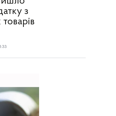
ійшло
датку з
 товарів
8:33