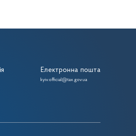
ія
Електронна пошта
kyiv.official@tax.gov.ua