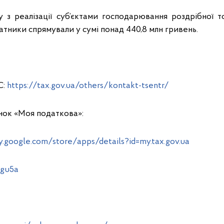
 з реалізації суб’єктами господарювання роздрібної то
латники спрямували у сумі понад 440,8 млн гривень.
С:
https://tax.gov.ua/others/kontakt-tsentr/
нок «Моя податкова»:
y.google.com/store/apps/details?id=my.tax.gov.ua
lgu5a