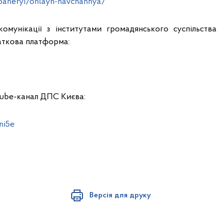
/baneryi/onlayn-navchannya/
комунікації з інститутами громадянського суспільств
аткова платформа:
ube-канал ДПС Києва:
ni5e
Версія для друку