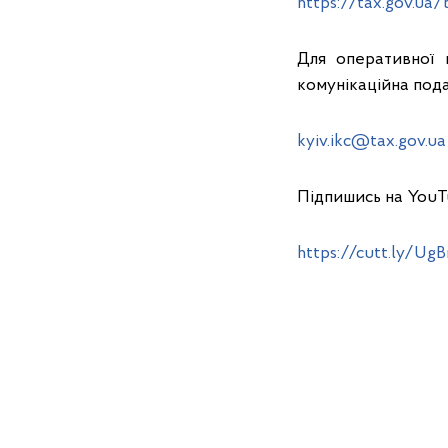
https://tax.gov.ua
Для оперативної 
комунікаційна под
kyiv.ikc@tax.gov.ua
Підпишись на YouT
https://cutt.ly/UgB