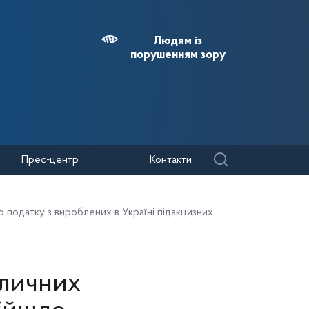
Людям із
порушенням зору
Прес-центр
Контакти
о податку з вироблених в Україні підакцизних
оличних