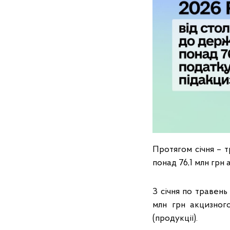
Протягом січня – 
понад 76,1 млн грн 
З січня по травень
млн грн акцизног
(продукції).