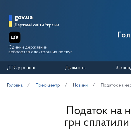
Перейти до основного вмісту
Головна сторінка Державної п
gov.ua
Державні сайти України
Го
Єдиний державний
вебпортал електронних послуг
ДПС у регіоні
Діяльність
Законо
Головна
Прес-центр
Новини
Податок на нер
Податок на н
грн сплатили