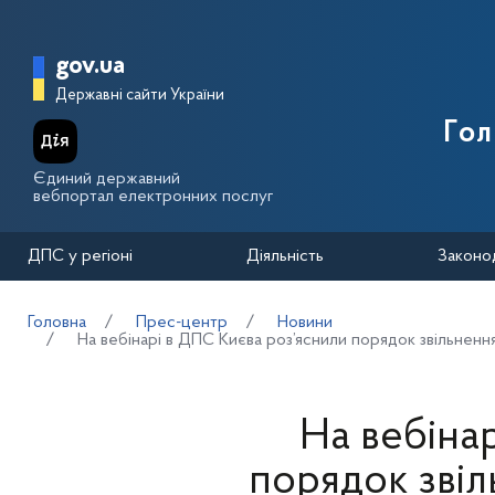
Перейти до основного вмісту
Головна сторінка Державної п
gov.ua
Державні сайти України
Го
Єдиний державний
вебпортал електронних послуг
ДПС у регіоні
Діяльність
Законо
Головна
Прес-центр
Новини
На вебінарі в ДПС Києва роз’яснили порядок звільнення
На вебіна
порядок звіл