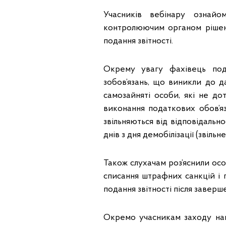
Учасників вебінару ознайо
контролюючим органом рішенн
подання звітності.
Окрему увагу фахівець под
зобов’язань, що виникли до д
самозайняті особи, які не д
виконання податкових обов’яз
звільняються від відповідальн
днів з дня демобілізації (звільн
Також слухачам роз’яснили осо
списання штрафних санкцій і п
подання звітності після завер
Окремо учасникам заходу наг