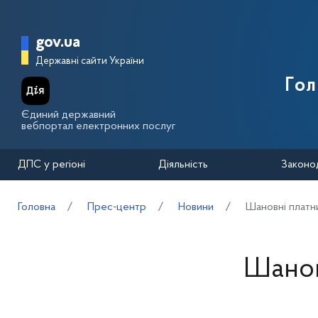
Перейти до основного вмісту
Головна сторінка Державної п
gov.ua
Державні сайти України
Го
Єдиний державний
вебпортал електронних послуг
ДПС у регіоні
Діяльність
Законо
Головна
Прес-центр
Новини
Шановні платни
Шанов