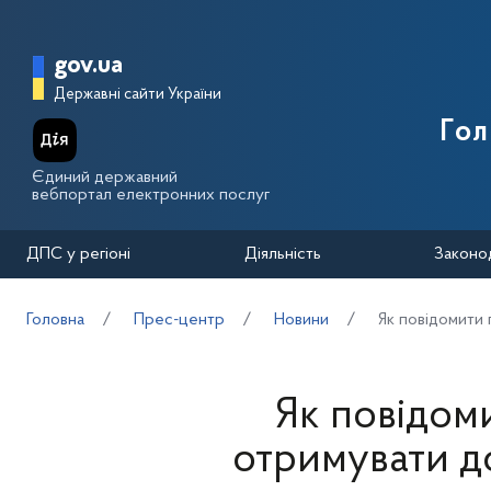
Перейти до основного вмісту
Головна сторінка Державної п
gov.ua
Державні сайти України
Го
Єдиний державний
вебпортал електронних послуг
ДПС у регіоні
Діяльність
Законо
Головна
Прес-центр
Новини
Як повідомити
Як повідом
отримувати д