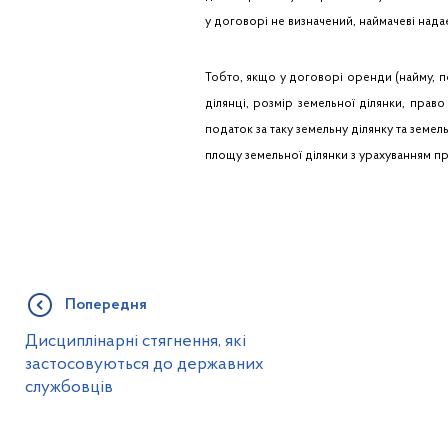
у договорі не визначений, наймачеві над
Тобто, якщо у договорі оренди (найму, п
ділянці, розмір земельної ділянки, пра
податок за таку земельну ділянку та земель
площу земельної ділянки з урахуванням пр
Попередня
Дисциплінарні стягнення, які
застосовуються до державних
службовців