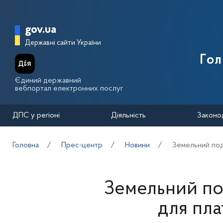
Перейти до основного вмісту
Головна сторінка Державної п
gov.ua
Державні сайти України
Го
Єдиний державний
вебпортал електронних послуг
ДПС у регіоні
Діяльність
Законо
Головна
Прес-центр
Новини
Земельний пода
Земельний под
для пла