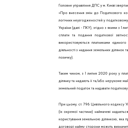
Головне управління ДПС у м. Києві зверта
«Про внесення змін до Податкового код
логічних неузгодженостей у податковому 
України (далі - ПКУ), згідно з якими з 1
сплати та подання податкової звітно
використовуються платниками єдиного 
діяльності з надання земельних ділянок 
позичку).
Таким чином, з 1 липня 2020 року у плат
ділянку та надають її та/або нерухоме ма
земельний податок та надавати податкову 
При цьому, ст. 796 Цивільного кодексу У
(їх окремої частини) наймачеві надаєть
користування земельною ділянкою, яка пр
договорі найму сторони можуть визначити